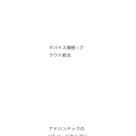
デバイス接続 • ク
ラウド統合
エンドから
クラウドま
で、あらゆ
る面でスマ
ートな製造
を実現
アドバンテックの